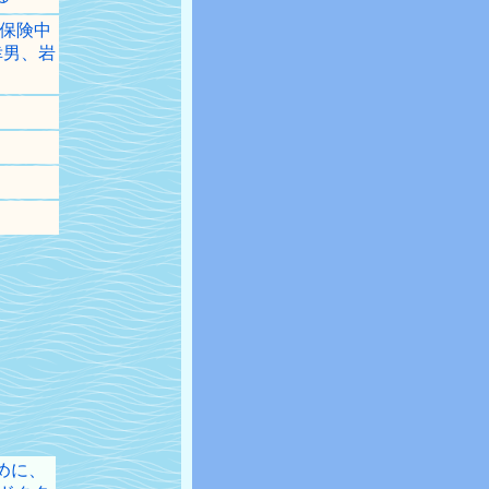
保険中
幸男、岩
めに、