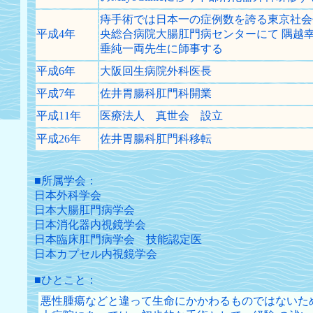
痔手術では日本一の症例数を誇る東京社会
平成4年
央総合病院大腸肛門病センターにて 隅越
垂純一両先生に師事する
平成6年
大阪回生病院外科医長
平成7年
佐井胃腸科肛門科開業
平成11年
医療法人 真世会 設立
平成26年
佐井胃腸科肛門科移転
■所属学会：
日本外科学会
日本大腸肛門病学会
日本消化器内視鏡学会
日本臨床肛門病学会 技能認定医
日本カプセル内視鏡学会
■ひとこと：
悪性腫瘍などと違って生命にかかわるものではないた