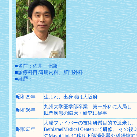
■名前：佐井 壯謙
■診療科目:胃腸内科、肛門外科
■経歴：
昭和29年
生まれ、出身地は大阪府
九州大学医学部卒業、第一外科に入局し、
昭和56年
肛門疾患の臨床・研究に従事
大腸ファイバーの技術研鑽目的で渡米し、
昭和63年
BethIsraelMedical Centerにて研修、 そ
のMayoClinicに移り下部消化器外科研修す