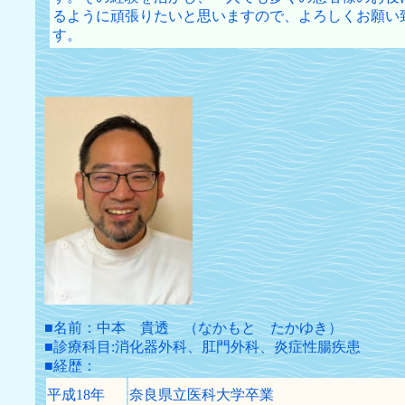
るように頑張りたいと思いますので、よろしくお願い
す。
■名前：中本 貴透 （なかもと たかゆき）
■診療科目:消化器外科、肛門外科、炎症性腸疾患
■経歴：
平成18年
奈良県立医科大学卒業