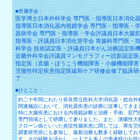
■所属学会：
医学博士日本外科学会 専門医・指導医日本消化器
指導医日本消化器内視鏡学会 専門医・指導医・
器病学会 専門医・指導医・学会評議員日本大腸肛
指導医・評議員日本消化管学会 胃腸科専門医・
科学会 技術認定医・評議員日本がん治療認定医機
近畿外科学会評議員マンモグラフィー読影認定医
指定医（直腸・ぼうこう機能障害・小腸機能障害
児慢性特定疾患指定医緩和ケア研修会修了臨床研
了
■ひとこと：
約二十年間にわたり奈良県立医科大学消化器・総合外
関連施設において、消化器疾患の診療に従事してきま
特に大腸疾患における内視鏡診断と治療・手術、肛門
専門領域として研鑽して参りました。また、潰瘍性大
クローン病といった炎症性腸疾患に関しては、厚生労
調査研究班にも参加し、最新治療も数多く経験してお
す。その経験を活かし、一人でも多くの患者様のお役