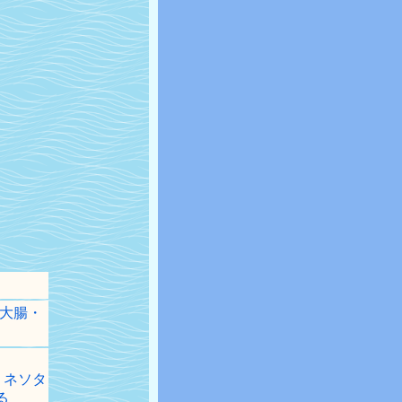
大腸・
の後ミネソタ
る