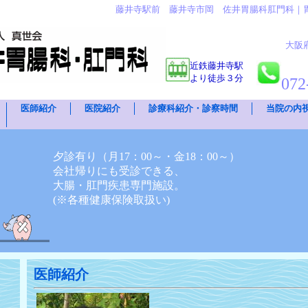
藤井寺駅前 藤井寺市岡 佐井胃腸科肛門科｜
大阪
近鉄藤井寺駅
より徒歩３分
072
医師紹介
医院紹介
診療科紹介・診察時間
当院の内
夕診有り（月17：00～・金18：00～）
会社帰りにも受診できる、
大腸・肛門疾患専門施設。
(※各種健康保険取扱い)
医師紹介