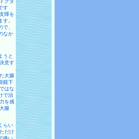
ドクタ
です
支障を
ます。
ので、
のなか
ようと
決意す
た大腸
視鏡下
ではな
けで治
力を感
大腸
くらい
ただけ
で痛い