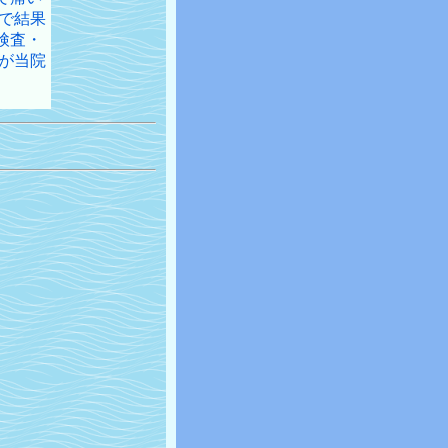
で結果
検査・
が当院