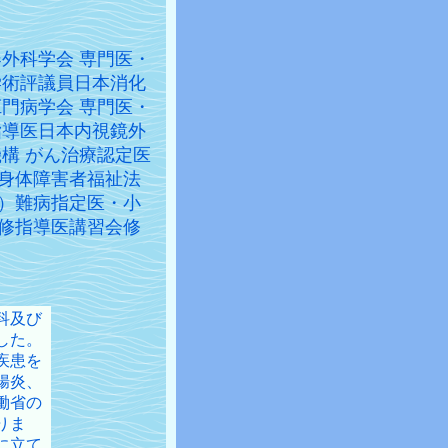
外科学会 専門医・
学術評議員日本消化
門病学会 専門医・
指導医日本内視鏡外
構 がん治療認定医
身体障害者福祉法
）難病指定医・小
修指導医講習会修
科及び
した。
疾患を
腸炎、
働省の
りま
に立て