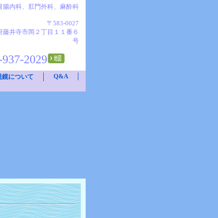
胃腸内科、肛門外科、麻酔科
〒583-0027
府藤井寺市岡２丁目１１番６
号
-937-2029
Q&A
視鏡について