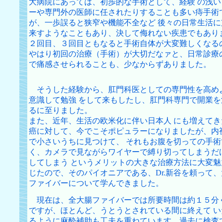
大病院にあっては、初歩的な手術として、経験 の浅い
ーや専門外の医師に任されたりすることも多い痔手術
が、一歩誤ると狭窄や機能不全など 後々の日常生活に
来すようなこともあり、決して侮れない疾患でもあり
２回目、３回目ともなると手術自体が大変難しくなる
やはり初回の治療（手術）が大切だなァと、日常診療
で痛感させられることも、少なからずありました。
そうした経験から、肛門科医としての専門性を高め
意識して勉強 をして来もしたし、肛門科専門で開業を
るに至りました。
また、近年、生活の欧米化に伴い日本人 にも増えてき
癌に対して、今でこそポピュラーになりましたが、内
で小さいうちに見つけて、 それもお腹を切っての手術
く、カメラで見ながらワイヤーで縛り切ってしまうだ
してしまう というメリットの大きな治療方法に大変魅
じたので、そのパイオニアである、Dr.新谷を頼って、
ファイバーについて学んできました。
現在は、全大腸ファイバーでは所要時間は約１５分
ですが、ほとんど、うとうとされている間に終えて い
るように麻酔補助も工夫を重ねています。過去に検査